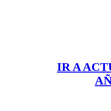
IR A AC
AÑ