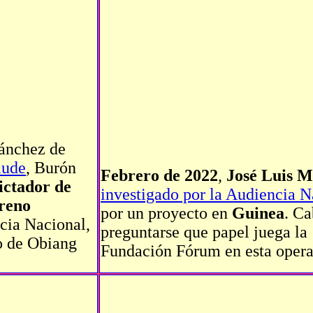
Sánchez de
aude
, Burón
Febrero de 2022
,
José Luis 
ictador de
investigado por la Audiencia N
reno
por un proyecto en
Guinea
. C
ncia Nacional,
preguntarse que papel juega la
jo de Obiang
Fundación Fórum en esta opera