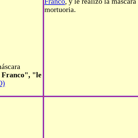
Franco
, y le realizó la máscara
mortuoria.
máscara
 Franco", "le
O)