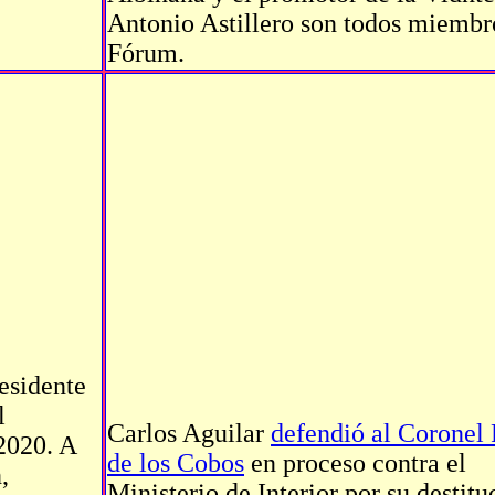
Antonio Astillero son todos miembr
Fórum.
residente
l
Carlos Aguilar
defendió al Coronel 
2020. A
de los Cobos
en proceso contra el
,
Ministerio de Interior por su destitu